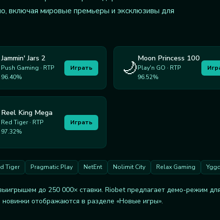
о, включая мировые премьеры и эксклюзивы для
Jammin' Jars 2
Moon Princess 100

🌙
Играть
Игр
Push Gaming · RTP
Play'n GO · RTP
96.40%
96.52%
Reel King Mega

Играть
Red Tiger · RTP
97.32%
d Tiger
Pragmatic Play
NetEnt
Nolimit City
Relax Gaming
Yggd
ыигрышем до 250 000× ставки. Riobet предлагает демо-режим дл
 новинки отображаются в разделе «Новые игры».