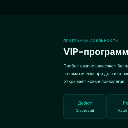
ПРОГРАММА ЛОЯЛЬНОСТИ
VIP-программ
Риобет казино начисляет балл
автоматически при достижении
открывает новые привилегии.
Дебют
Ро
Стартовый
Кэшб