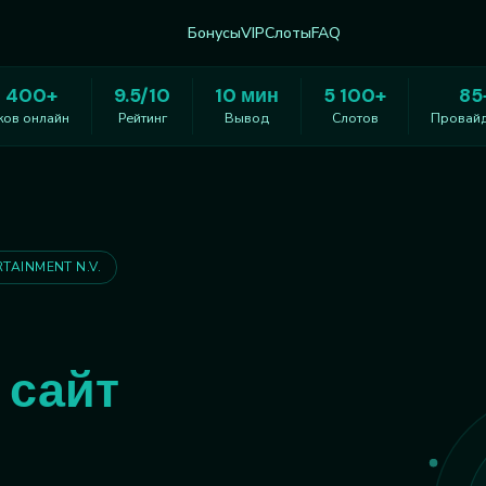
Бонусы
VIP
Слоты
FAQ
 400+
9.5/10
10 мин
5 100+
85
ков онлайн
Рейтинг
Вывод
Слотов
Провай
RTAINMENT N.V.
 сайт