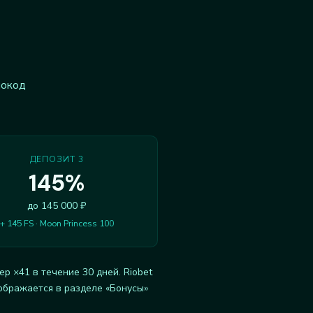
мокод
ДЕПОЗИТ 3
145%
до 145 000 ₽
+ 145 FS · Moon Princess 100
р ×41 в течение 30 дней. Riobet
тображается в разделе «Бонусы»