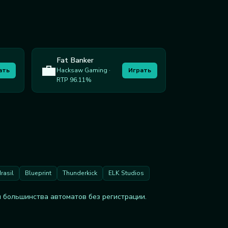
Fat Banker
💼
ать
Играть
Hacksaw Gaming ·
RTP 96.11%
rasil
Blueprint
Thunderkick
ELK Studios
я большинства автоматов без регистрации.