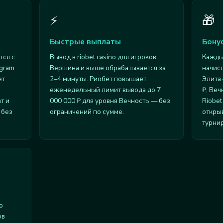
⚡
🎁
Быстрые выплаты
Бону
тся с
Вывод в riobet casino для игроков
Кажды
egram
Вершина и выше обрабатывается за
начис
ет
2–4 минуты. Риобет повышает
Элита 
еженедельный лимит вывода до 7
₽; Веч
т и
000 000 ₽ для уровня Вечность — без
Riobet
 без
ограничений по сумме.
откры
турнир
о
ов